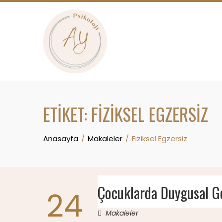
Skip
to
content
ETIKET:
FIZIKSEL EGZERSIZ
Anasayfa
Makaleler
Fiziksel Egzersiz
Çocuklarda Duygusal G
24
Makaleler