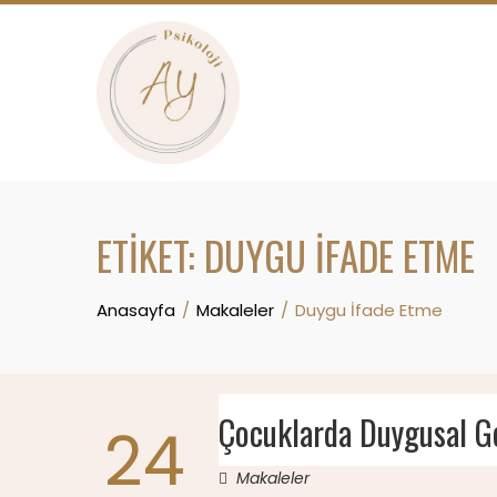
Skip
to
content
ETIKET:
DUYGU İFADE ETME
Anasayfa
Makaleler
Duygu İfade Etme
Çocuklarda Duygusal G
24
Makaleler